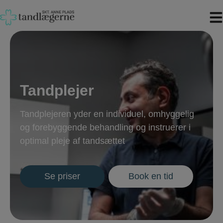
Hop
til
indholdet
Tandplejer
Tandplejeren yder en individuel, omhyggelig
og forebyggende behandling og instruerer i
optimal pleje af tandsættet
Se priser
Book en tid