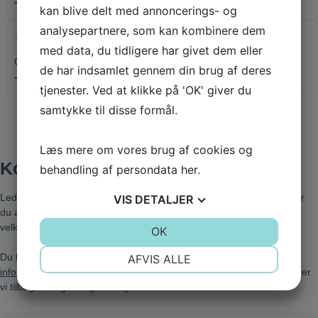
- Anders
kan blive delt med annoncerings- og
analysepartnere, som kan kombinere dem
med data, du tidligere har givet dem eller
God og meget behagelig service/behandling
de har indsamlet gennem din brug af deres
- Niclas Kalnæs
tjenester. Ved at klikke på 'OK' giver du
samtykke til disse formål.
Læs mere om vores brug af cookies og
Kontakt os i dag
behandling af persondata
her
.
Leder du efter en god tandlæge og kæbekirurg i Odense, og ønsker
VIS
DETALJER
du at høre nærmere om vores klinik og behandlinger? Så er du
velkommen til at ringe til os på telefon
66 12 86 95
.
JA
NEJ
OK
JA
NEJ
NØDVENDIGE
PRÆFERENCER
Du kan også altid skrive til os via mail på
AFVIS ALLE
info@tandlaegernesanktanne.dk
eller i formularen overfor. Så vender
JA
NEJ
JA
NEJ
vi tilbage til dig hurtigst muligt.
MARKETING
STATISTIK