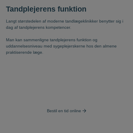
Tandplejerens funktion
Langt størstedelen af moderne tandlægeklinikker benytter sig i
dag af tandplejerens kompetencer.
Man kan sammenligne tandplejerens funktion og
uddannelsesniveau med sygeplejerskerne hos den almene
praktiserende læge.
Effektive behandlinger til en pris alle kan betale
Henvisningspraksis i tand- mund- og kæbekirurgi
Centralt beliggenhed i Odenses største lægehus
Bestil en tid online