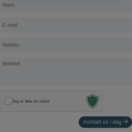
N
a
v
E
n
-
*
m
T
a
e
i
l
l
B
e
*
e
f
s
o
k
n
e
*
d
Jeg er ikke en robot
*
Kontakt os i dag