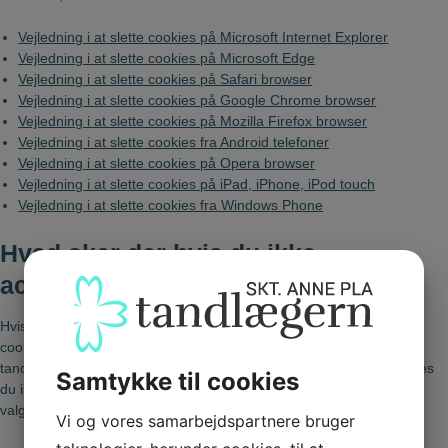
Vejledning i at slette cookies på Microsoft Internet Explorer
Vejledning i at slette cookies på Microsoft Edge
Vejledning i at slette cookies på Safari browser
Vejledning i at slette cookies på Google Chrome browser
Vejledning i at slette cookies på Mozilla Firefox browser
Vejledning i at slette cookies fra Android telefoner
Vejledning i at slette cookies på Opera browser
Vejledning i at slette cookies på iPad, iPhone, iPod touch
Vejledning i at slette cookies fra Windows Phone
Hvad sker der hvis du ikke
accepterer eller sletter cookies
Hvis du vælger at blokere for alle cookies eller sletter eksisterende
cookies på din computer, kan du stadig læse tekst på
tandlaegernesanktanne.dk. Dog kan der være funktioner og services
Samtykke til cookies
du ikke kan bruge, fordi de forudsætter, at webstedet kan huske de
valg du foretager.
Vi og vores samarbejdspartnere bruger