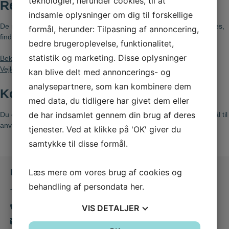
teknologier, herunder cookies, til at
Regler
indsamle oplysninger om dig til forskellige
De regler, der gælder for Tandlgerne Skt. Anne Plads brug af cookies,
formål, herunder: Tilpasning af annoncering,
findes nedenfor.
bedre brugeroplevelse, funktionalitet,
statistik og marketing. Disse oplysninger
Bekendtgørelse om cookies
Vejledning om cookies
kan blive delt med annoncerings- og
analysepartnere, som kan kombinere dem
Kontakt
med data, du tidligere har givet dem eller
de har indsamlet gennem din brug af deres
Du er velkommen til at kontakte os hvis du har yderligere spørgsmål til
anvendelsen af cookies på tandlaegernesanktanne.dk.
tjenester. Ved at klikke på 'OK' giver du
samtykke til disse formål.
Læs mere om vores brug af cookies og
Kontakt os
behandling af persondata
her
.
Tandlægerne Skt. Anne Plads
VIS
DETALJER
66 12 86 95
info@tandlaegernesanktanne.dk