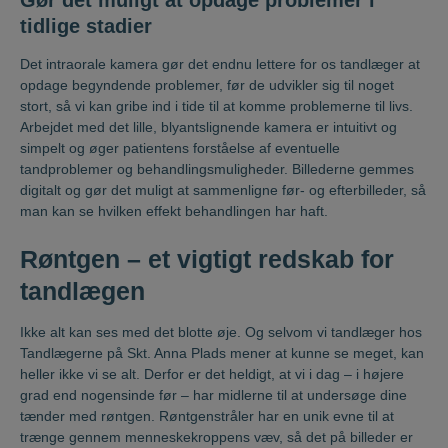
tidlige stadier
Det intraorale kamera gør det endnu lettere for os tandlæger at
opdage begyndende problemer, før de udvikler sig til noget
stort, så vi kan gribe ind i tide til at komme problemerne til livs.
Arbejdet med det lille, blyantslignende kamera er intuitivt og
simpelt og øger patientens forståelse af eventuelle
tandproblemer og behandlingsmuligheder. Billederne gemmes
digitalt og gør det muligt at sammenligne før- og efterbilleder, så
man kan se hvilken effekt behandlingen har haft.
Røntgen – et vigtigt redskab for
tandlægen
Ikke alt kan ses med det blotte øje. Og selvom vi tandlæger hos
Tandlægerne på Skt. Anna Plads mener at kunne se meget, kan
heller ikke vi se alt. Derfor er det heldigt, at vi i dag – i højere
grad end nogensinde før – har midlerne til at undersøge dine
tænder med røntgen. Røntgenstråler har en unik evne til at
trænge gennem menneskekroppens væv, så det på billeder er