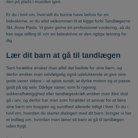
den på plads i munden igen.
Er du i tvivl om, hvorvidt du kunne have behov for en
bideskinne, er du altid velkommen til at kigge forbi Tandlægerne
Skt. Anne Plads. Vi giver gerne en professionel vurdering, så du
kan tage stilling til, om en bideskinne er den rigtige løsning for
dig.
Lær dit barn at gå til tandlægen
Som forældre ønsker man altid det bedste for sine børn, og
derfor ønsker man selvfølgelig også udelukkende at give sine
gode vaner videre – at spise sundt, at dyrke motion og at passe
godt på sig selv. Dårlige vaner, som fx rygning,
sukkerafhængighed eller tandlægeskræk ønsker man ikke skal
gå i arv, og derfor har man som forælder et ansvar for at lære
sine børn om kroppen og sundhed allerede tidligt i livet. Er du i
tvivl om, hvordan du starter dialogen med dit barn, bringer vi her
et indlæg om, hvordan man lærer sit barn at gå til tandlægen
uden frygt.