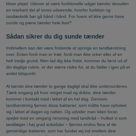
bliver plejet. Udover at være funktionelle udgør tænder desuden
en markant del af vores udseende, hvorfor funktion og
tandæstetik bør gå hånd i hånd. For hvem vil ikke gerne have
sunde og pæne tænder hele livet?
Sådan sikrer du dig sunde tænder
Indimellem kan det være fristende at springe en tandbørstning
over. Enten fordi man er træt, fordi man ikke orker eller af en
helt tredje grund. Men lad dig ikke friste; kommer du først ud af
din daglige rutine, er der større risiko for, at du falder i igen på et
andet tidspunkt.
At børste sine tænder to gange dagligt skal ikke undervurderes.
Tænk engang på hvor meget mad og drikke, dine tænder
kommer i kontakt med i løbet af en hel dag. Gennem
tandbørstning fjernes disse bakterier, som måtte have ophobet
sig i løbet af dagen og natten. Og udvider man tiden foran
spejlet med en omgang rensning med tandtråd – hvilket vi som
tandlæger i høj grad anbefaler – fjernes endnu flere af de
genstridige bakterier, som har fundet vej ind imellem dine