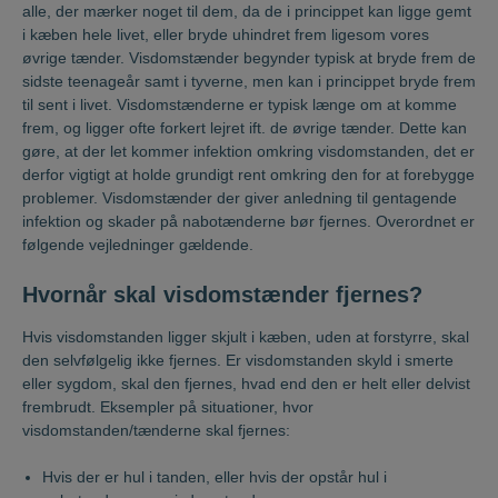
alle, der mærker noget til dem, da de i princippet kan ligge gemt
i kæben hele livet, eller bryde uhindret frem ligesom vores
øvrige tænder. Visdomstænder begynder typisk at bryde frem de
sidste teenageår samt i tyverne, men kan i princippet bryde frem
til sent i livet. Visdomstænderne er typisk længe om at komme
frem, og ligger ofte forkert lejret ift. de øvrige tænder. Dette kan
gøre, at der let kommer infektion omkring visdomstanden, det er
derfor vigtigt at holde grundigt rent omkring den for at forebygge
problemer. Visdomstænder der giver anledning til gentagende
infektion og skader på nabotænderne bør fjernes. Overordnet er
følgende vejledninger gældende.
Hvornår skal visdomstænder fjernes?
Hvis visdomstanden ligger skjult i kæben, uden at forstyrre, skal
den selvfølgelig ikke fjernes. Er visdomstanden skyld i smerte
eller sygdom, skal den fjernes, hvad end den er helt eller delvist
frembrudt. Eksempler på situationer, hvor
visdomstanden/tænderne skal fjernes:
Hvis der er hul i tanden, eller hvis der opstår hul i