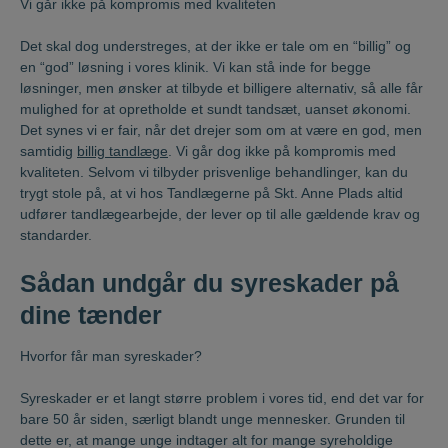
Vi går ikke på kompromis med kvaliteten
Det skal dog understreges, at der ikke er tale om en “billig” og
en “god” løsning i vores klinik. Vi kan stå inde for begge
løsninger, men ønsker at tilbyde et billigere alternativ, så alle får
mulighed for at opretholde et sundt tandsæt, uanset økonomi.
Det synes vi er fair, når det drejer som om at være en god, men
samtidig
billig tandlæge
. Vi går dog ikke på kompromis med
kvaliteten. Selvom vi tilbyder prisvenlige behandlinger, kan du
trygt stole på, at vi hos Tandlægerne på Skt. Anne Plads altid
udfører tandlægearbejde, der lever op til alle gældende krav og
standarder.
Sådan undgår du syreskader på
dine tænder
Hvorfor får man syreskader?
Syreskader er et langt større problem i vores tid, end det var for
bare 50 år siden, særligt blandt unge mennesker. Grunden til
dette er, at mange unge indtager alt for mange syreholdige