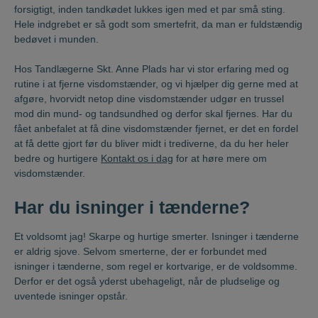
forsigtigt, inden tandkødet lukkes igen med et par små sting.
Hele indgrebet er så godt som smertefrit, da man er fuldstændig
bedøvet i munden.
Hos Tandlægerne Skt. Anne Plads har vi stor erfaring med og
rutine i at fjerne visdomstænder, og vi hjælper dig gerne med at
afgøre, hvorvidt netop dine visdomstænder udgør en trussel
mod din mund- og tandsundhed og derfor skal fjernes. Har du
fået anbefalet at få dine visdomstænder fjernet, er det en fordel
at få dette gjort før du bliver midt i trediverne, da du her heler
bedre og hurtigere
Kontakt os i dag
for at høre mere om
visdomstænder.
Har du isninger i tænderne?
Et voldsomt jag! Skarpe og hurtige smerter. Isninger i tænderne
er aldrig sjove. Selvom smerterne, der er forbundet med
isninger i tænderne, som regel er kortvarige, er de voldsomme.
Derfor er det også yderst ubehageligt, når de pludselige og
uventede isninger opstår.