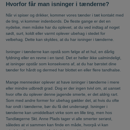
Hvorfor får man isninger i tænderne?
Når vi spiser og drikker, kommer vores tænder i tæt kontakt med
de ting, vi kommer indenbords. De fleste gange er det en
nydelse, men måske har du oplevet, at du ved indtag af noget
sødt, surt, koldt eller varmt oplever ubehag i stedet for
velbehag. Dette kan skyldes, at du har isninger i tænderne.
Isninger i tænderne kan opstå som følge af et hul, en dårlig
fyldning eller en revne i en tand. Det er heller ikke ualmindeligt,
at isninger opstår som konsekvens af, at du har børstet dine
tænder for hårdt og dermed har blottet en eller flere tandhalse.
Mange mennesker oplever at have isninger i tænderne i mere
eller mindre udbredt grad. Dog er der ingen tvivl om, at uanset
hvor ofte du oplever denne jagende smerte, er det aldrig rart.
Som med andre former for ubehag gælder det, at hvis du ofte
har ondt i tænderne, bør du få det undersøgt. Isninger i
tænderne kan umiddelbart virke som en lille ting, men hos
Tandlægerne Skt. Anne Plads tager vi alle smerter seriøst,
således at vi sammen kan finde en måde, hvorpå vi kan