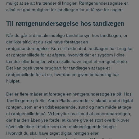
muligt at se alt fra tænder til knogler. Røntgenundersøgelse er
altså en god mulighed for tandlægen for at få syn for sagen.
Til røntgenundersøgelse hos tandlægen
Når du går til dine almindelige tandeftersyn hos tandlægen, er
det ikke altid, at du skal have foretaget en
røntgenundersøgelse. Kun i tilfælde af at tandlægen har brug for
et røntgenbillede for at afgøre, hvorvidt der er sygdom i dine
tænder eller knogler, vil du skulle have taget et røntgenbillede.
Det kan også være brugbart for tandlægen at tage et
røntgenbillede for at se, hvordan en given behandling har
hjulpet.
Der er flere måder at foretage en røntgenundersøgelse på. Hos
Tandlægerne på Skt. Anna Plads anvender vi blandt andet digital
røntgen, som er en tidsbesparende, sund og nem måde at tage
et røntgenbillede på. Vi benytter os tilmed af panoramarøntgen,
der har den åbenlyse fordel at kunne give et stort overblik over
såvel alle dine tænder som den omkringliggende knogle.
Hvorvidt du skal have taget digital røntgen eller