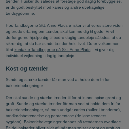
tænder. Husker du således at foretage god daglig forebyggelse,
er du godt beskyttet mod karies og andre ubehagelige
tandsygdomme.
Hos Tandlægerne Skt. Anne Plads ønsker vi at vores store viden
og brede erfaring om tænder, skal komme dig til gode. Vi vil
derfor gerne hjælpe dig til bedre daglig tandpleje således, at du
sikrer dig, at du har sunde tænder hele livet. Du er velkommen
til at
kontakte Tandlægerne på Skt. Anne Plads
– vi giver dig
individuel vejledning i daglig tandpleje.
Kost og tænder
Sunde og stærke tænder får man ved at holde dem fri for
bakteriebelægninger.
Der skal sunde og stærke tænder til for at kunne spise grønt og
groft. Sunde og stærke tænder får man ved at holde dem fri for
bakteriebelægninger, så man undgår caries (huller i tænderne),
tandkødsbetændelse og paradentose (de løse tænders
sygdom). Bakteriebelægninger dannes på tændernes overflade.
En del bakterier bliver slidt af, når man spiser grønt og groft og