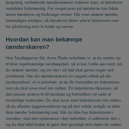
langvarig, omfattende tænderskæren risikerer man, at tænderne
nedslides fuldstændig. For meget pres på tænderne kan både
løsne tænderne og forårsage revner. Når man skærer tænder,
beskadiges emaljen, så tænderne bliver yderst følsomme over
for påvirkning som fx kulde og varme.
Hvordan kan man bekæmpe
tænderskæren?
Hos Tandlægerne Skt. Anne Plads anbefaler vi, at du møder op
til dine regelmæssige tandlægetjek, så vi kan holde øje med, om
du skærer tænder, og om der i så fald skal gøres noget ved
problemet. Har din tænderskæren en negativ effekt på din
tandsundhed, vil vi anbefale, at du får fremstillet en bideskinne,
som du skal sove med om natten. En bideskinne tilpasses, så
den passer præcis til dit tandsæt og fremstilles i et væld af
forskellige materialer. Du skal sove med bideskinnen om natten,
så du aflaster tyggemusklerne og på den måde undgår at slide
dine tænder fuldstændig ned. Når du ikke har bideskinnen i
munden, skal den opbevares i den beholder, vi udleverer den i,
og du skal altid huske at gøre den grundigt rent inden du sætter