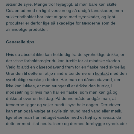
ætsende syre. Mange tror fejlagtigt, at man bare kan skifte
Colaen ud med en light-version og så undgå tandskader, men
sukkerindholdet har intet at gøre med syreskader, og light-
produkter er derfor lige så skadelige for tænderne som de
almindelige produkter.
Generelle tips
Hvis du absolut ikke kan holde dig fra de syreholdige drikke, er
der visse forholdsregler du kan træffe for at mindske skaden.
Vælg fx altid en dåsesodavand frem for en flaske med skruelåg.
Grunden til dette er, at jo mindre tænderne er i
kontakt
med den
syreholdige væske jo bedre. Har man en dåsesodavand, der
ikke kan lukkes, er man tvunget til at drikke den hurtigt, i
modsætning til hvis man har en flaske, som man kan gå og
drikke af over en hel dag. På denne måde undgår man, at
tænderne ligger og sejler rundt i syre hele dagen. Derudover
kan man også vælge at skylle sin mund med vand eller mælk,
lige efter man har indtaget væske med et højt syreniveau, da
dette er med til at neutralisere og dermed forebygge syreskader.