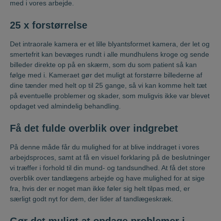
med i vores arbejde.
25 x forstørrelse
Det intraorale kamera er et lille blyantsformet kamera, der let og
smertefrit kan bevæges rundt i alle mundhulens kroge og sende
billeder direkte op på en skærm, som du som patient så kan
følge med i. Kameraet gør det muligt at forstørre billederne af
dine tænder med helt op til 25 gange, så vi kan komme helt tæt
på eventuelle problemer og skader, som muligvis ikke var blevet
opdaget ved almindelig behandling.
Få det fulde overblik over indgrebet
På denne måde får du mulighed for at blive inddraget i vores
arbejdsproces, samt at få en visuel forklaring på de beslutninger
vi træffer i forhold til din mund- og tandsundhed. At få det store
overblik over tandlægens arbejde og have mulighed for at sige
fra, hvis der er noget man ikke føler sig helt tilpas med, er
særligt godt nyt for dem, der lider af tandlægeskræk.
Gør det muligt at opdage problemer i