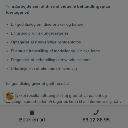
Til udarbejdelsen af din individuelle behandlingsplan
foretager vi:
En god dialog om dine ønsker og behov
En grundig klinisk undersøgelse
Optagelse af nødvendige røntgenfotos
Eventuelt fremstilling af modeller og kliniske fotos
Diagnostik af behandlingskrævende tilstande
Udarbejdelse af økonomisk overslag
En god dialog giver et godt resultat
Et vellykket resultat afhænger i høj grad af, at patient og
tandlæge samarbejder. Vi tager os tiden til at informere dig, så vi
har en fair og saglig dialog om dit behandlingsbehov. Du får
også vejledning om, hvad du selv kan gøre for, at vi sammen
Book en tid
66 12 86 95
opnår et godt resultat.