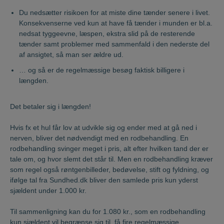
Du nedsætter risikoen for at miste dine tænder senere i livet.
Konsekvenserne ved kun at have få tænder i munden er bl.a.
nedsat tyggeevne, læspen, ekstra slid på de resterende
tænder samt problemer med sammenfald i den nederste del
af ansigtet, så man ser ældre ud.
… og så er de regelmæssige besøg faktisk billigere i
længden.
Det betaler sig i længden!
Hvis fx et hul får lov at udvikle sig og ender med at gå ned i
nerven, bliver det nødvendigt med en rodbehandling. En
rodbehandling svinger meget i pris, alt efter hvilken tand der er
tale om, og hvor slemt det står til. Men en rodbehandling kræver
som regel også røntgenbilleder, bedøvelse, stift og fyldning, og
ifølge tal fra Sundhed.dk bliver den samlede pris kun yderst
sjældent under 1.000 kr.
Til sammenligning kan du for 1.080 kr., som en rodbehandling
kun sjældent vil begrænse sig til, få fire regelmæssige