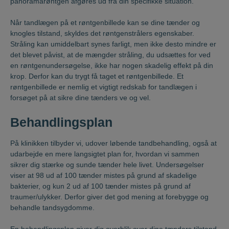
panoramarøntgen afgøres ud fra din specifikke situation.
Når tandlægen på et røntgenbillede kan se dine tænder og
knogles tilstand, skyldes det røntgenstrålers egenskaber.
Stråling kan umiddelbart synes farligt, men ikke desto mindre er
det blevet påvist, at de mængder stråling, du udsættes for ved
en røntgenundersøgelse, ikke har nogen skadelig effekt på din
krop. Derfor kan du trygt få taget et røntgenbillede. Et
røntgenbillede er nemlig et vigtigt redskab for tandlægen i
forsøget på at sikre dine tænders ve og vel.
Behandlingsplan
På klinikken tilbyder vi, udover løbende tandbehandling, også at
udarbejde en mere langsigtet plan for, hvordan vi sammen
sikrer dig stærke og sunde tænder hele livet. Undersøgelser
viser at 98 ud af 100 tænder mistes på grund af skadelige
bakterier, og kun 2 ud af 100 tænder mistes på grund af
traumer/ulykker. Derfor giver det god mening at forebygge og
behandle tandsygdomme.
En behandlingsplan giver dig overblik over dine tænders tilstand,