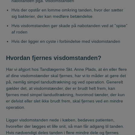
nabotanden pga. visdomstanden
Hvis der opstår en lomme omkring tanden, hvor der sætter
sig bakterier, der kan medføre betændelse
Hvis visdomstanden gør skade på nabotanden ved at ”spise”
af roden
Hvis der ligger en cyste i forbindelse med visdomstanden
Hvordan fjernes visdomstanden?
Har vi afgjort hos Tandlægerne Skt. Anne Plads, at én eller flere
af dine visdomstænder skal fjernes, har vi to måder at gøre det
på, nemlig simpel tandudtrækning og ved operation. Generelt
gælder det, at visdomstænder, der er brudt helt frem, kan
fjernes med simpel tandudtrækning, hvorimod tænder, der kun
er delvist eller slet ikke brudt frem, skal fjernes ved en mindre
operation.
Ligger visdomstanden nede i kæben, bedøves patienten,
hvorefter der lægges et lille snit, så man får adgang til tanden.
Hvis nødvendigt deles tanden i flere mindre dele og fjernes