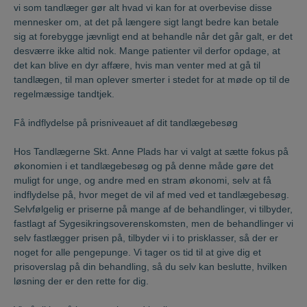
vi som tandlæger gør alt hvad vi kan for at overbevise disse
mennesker om, at det på længere sigt langt bedre kan betale
sig at forebygge jævnligt end at behandle når det går galt, er det
desværre ikke altid nok. Mange patienter vil derfor opdage, at
det kan blive en dyr affære, hvis man venter med at gå til
tandlægen, til man oplever smerter i stedet for at møde op til de
regelmæssige tandtjek.
Få indflydelse på prisniveauet af dit tandlægebesøg
Hos Tandlægerne Skt. Anne Plads har vi valgt at sætte fokus på
økonomien i et tandlægebesøg og på denne måde gøre det
muligt for unge, og andre med en stram økonomi, selv at få
indflydelse på, hvor meget de vil af med ved et tandlægebesøg.
Selvfølgelig er priserne på mange af de behandlinger, vi tilbyder,
fastlagt af Sygesikringsoverenskomsten, men de behandlinger vi
selv fastlægger prisen på, tilbyder vi i to prisklasser, så der er
noget for alle pengepunge. Vi tager os tid til at give dig et
prisoverslag på din behandling, så du selv kan beslutte, hvilken
løsning der er den rette for dig.