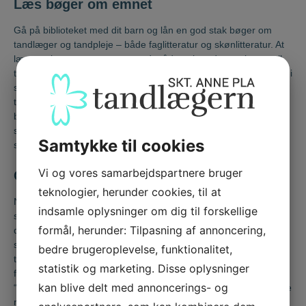
Læs bøger om emnet
Gå på biblioteket med dit barn og lån en god stak bøger om
tandlæger og tandpleje – både faglitteratur og skønlitteratur. At
læse en bog sammen er en god måde at introducere barnet til
tandlægen på, da han/hun på denne måde kan udforske emnet i
sikkerhed hjemme på sofaen. Vælg gerne bøger, hvor
tandlægebesøget bliver beskrevet ned i mindste detalje, så dit
barn er forberedt på hvad der skal ske, hvorfor tandlægen gør,
som han gør, og hvorfor hans behandling er vigtig for vores
Samtykke til cookies
sundhed.
Vi og vores samarbejdspartnere bruger
Gør tandpleje til en leg
teknologier, herunder cookies, til at
Når dit barn har forstået, hvorfor det er vigtigt at passe godt på
indsamle oplysninger om dig til forskellige
sine tænder, er der mange ting du kan gøre for at forvandle den
formål, herunder: Tilpasning af annoncering,
daglige tandplejerutine til en sjov leg. Lad fx altid dit barn vælge
sin egen tandbørste ud fra det væld af farverige, flotte
bedre brugeroplevelse, funktionalitet,
tandbørster med motiver fra børnenes yndlingstegnefilm, som
statistik og marketing. Disse oplysninger
findes på supermarkedets hylder. At børste tænder med en
kan blive delt med annoncerings- og
“Frost-tandbørste” eller en “Biler-tandbørste” vil helt sikkert gøre
rutinen lettere for både dig og dit barn. Derudover elsker børn